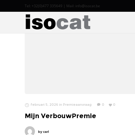
Tel: +32(0)477 335649 | Mail:
info@isocat.be
februari 5, 2026
in
Premieaanvraag
0
0
Mijn VerbouwPremie
by
carl