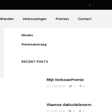
CATEGORIES
Wanden
Verbouwingen
Premies
Contact
Dakisolatienormen
Nieuws
Premieaanvraag
RECENT POSTS
Mijn VerbouwPremie
5.02.2026
0
0
Vlaamse dakisolatienorm
11.05.2019
0
0