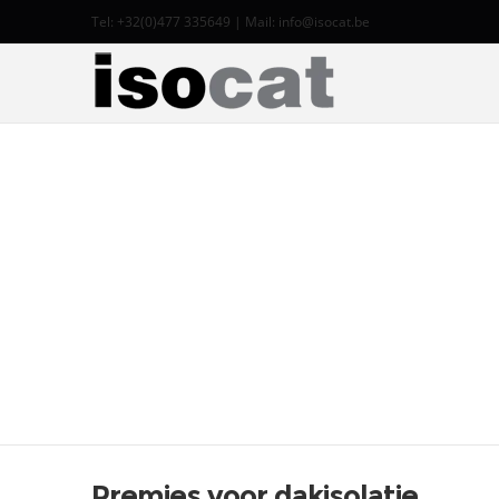
Tel: +32(0)477 335649 | Mail:
info@isocat.be
Premies voor dakisolatie