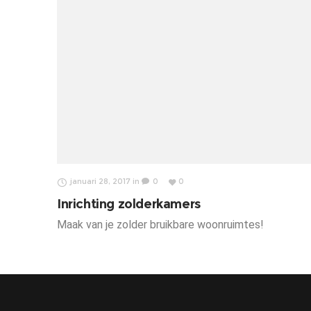
januari 28, 2017
in
0
0
Inrichting zolderkamers
Maak van je zolder bruikbare woonruimtes!