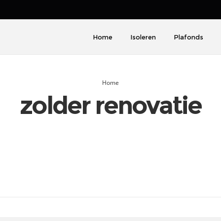
Home
Isoleren
Plafonds
Home
zolder renovatie