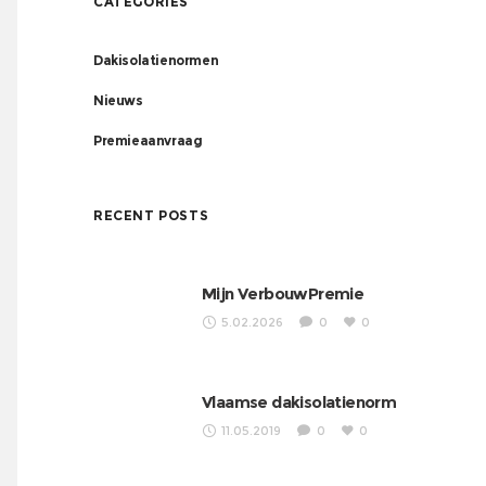
CATEGORIES
Dakisolatienormen
Nieuws
Premieaanvraag
RECENT POSTS
Mijn VerbouwPremie
5.02.2026
0
0
Vlaamse dakisolatienorm
11.05.2019
0
0