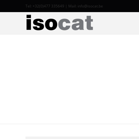
Tel: +32(0)477 335649 | Mail:
info@isocat.be