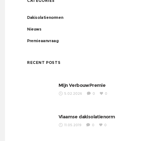
CATEGORIES
Dakisolatienormen
Nieuws
Premieaanvraag
RECENT POSTS
Mijn VerbouwPremie
5.02.2026
0
0
Vlaamse dakisolatienorm
11.05.2019
0
0